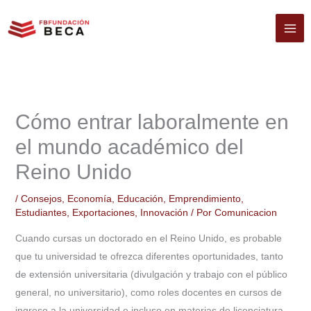
Ir
al
contenido
Cómo entrar laboralmente en
el mundo académico del
Reino Unido
/
Consejos
,
Economía
,
Educación
,
Emprendimiento
,
Estudiantes
,
Exportaciones
,
Innovación
/ Por
Comunicacion
Cuando cursas un doctorado en el Reino Unido, es probable
que tu universidad te ofrezca diferentes oportunidades, tanto
de extensión universitaria (divulgación y trabajo con el público
general, no universitario), como roles docentes en cursos de
ingreso a la universidad e incluso en materias de licenciatura.