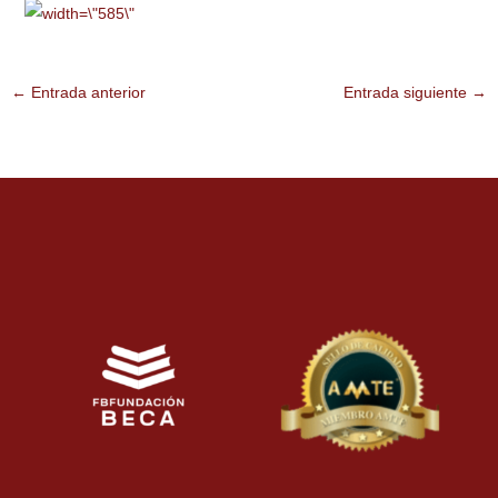
←
Entrada anterior
Entrada siguiente
→