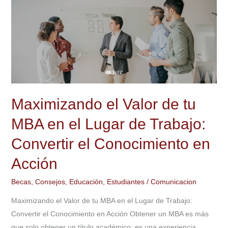
Maximizando
el
Valor
de
tu
MBA
en
el
Maximizando el Valor de tu
Lugar
MBA en el Lugar de Trabajo:
de
Trabajo:
Convertir el Conocimiento en
Convertir
Acción
el
Conocimiento
Becas
,
Consejos
,
Educación
,
Estudiantes
/
Comunicacion
en
Maximizando el Valor de tu MBA en el Lugar de Trabajo:
Acción
Convertir el Conocimiento en Acción Obtener un MBA es más
que solo obtener un título académico; es una experiencia