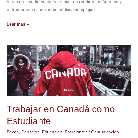
horas de estudio hasta la presión de rendir en exámenes y
enfrentarse a situaciones médicas complejas,
Leer más »
Trabajar
en
Canadá
como
Estudiante
Trabajar en Canadá como
Estudiante
Becas
,
Consejos
,
Educación
,
Estudiantes
/
Comunicacion