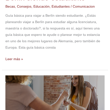
Becas
,
Consejos
,
Educación
,
Estudiantes
/
Comunicacion
Guía básica para viajar a Berlín siendo estudiante. ¿Estás
planeando viajar a Berlín para estudiar alguna licenciatura,
maestría o doctorado?, si la respuesta es sí, aquí tienes una
guía básica que espero te ayude o planear mejor tu estancia
en uno de los mejores lugares de Alemania, pero también de
Europa. Esta guía básica consta
Leer más »
Tips
para
rentar
en
Canadá