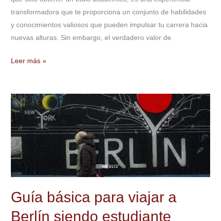
transformadora que te proporciona un conjunto de habilidades
y conocimientos valiosos que pueden impulsar tu carrera hacia
nuevas alturas. Sin embargo, el verdadero valor de
Leer más »
Guía
básica
para
viajar
a
Berlín
siendo
estudiante
Guía básica para viajar a
Berlín siendo estudiante