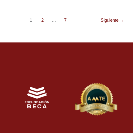
1
2
…
7
Siguiente
→