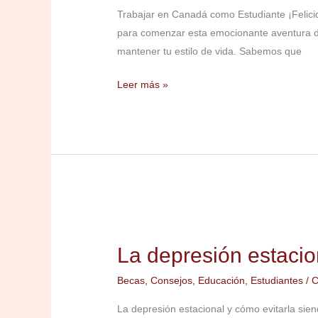
Trabajar en Canadá como Estudiante ¡Felicid
para comenzar esta emocionante aventura de
mantener tu estilo de vida. Sabemos que
Leer más »
La
depresión
La depresión estacio
estacional
y
Becas
,
Consejos
,
Educación
,
Estudiantes
/
C
cómo
La depresión estacional y cómo evitarla sie
evitarla