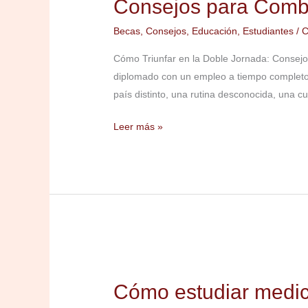
Consejos para Comb
Combinar
Estudio
Becas
,
Consejos
,
Educación
,
Estudiantes
/
C
y
Cómo Triunfar en la Doble Jornada: Consejo
Empleo
diplomado con un empleo a tiempo completo
a
país distinto, una rutina desconocida, una cu
Tiempo
Completo
Leer más »
Cómo
estudiar
Cómo estudiar medici
medicina