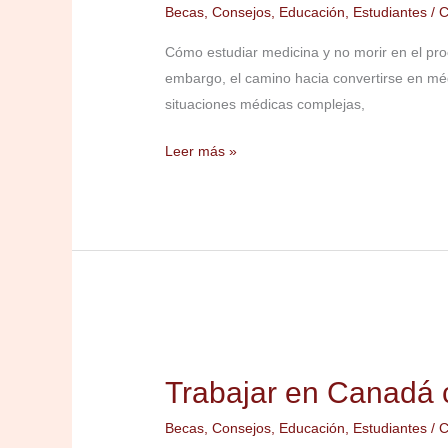
y
Becas
,
Consejos
,
Educación
,
Estudiantes
/
C
no
Cómo estudiar medicina y no morir en el pro
rendirte
embargo, el camino hacia convertirse en méd
en
situaciones médicas complejas,
el
proceso
Leer más »
Trabajar
en
Trabajar en Canadá 
Canadá
como
Becas
,
Consejos
,
Educación
,
Estudiantes
/
C
Estudiante