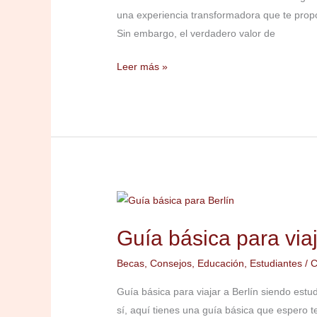
el
una experiencia transformadora que te propo
Lugar
Sin embargo, el verdadero valor de
de
Trabajo:
Leer más »
Convertir
el
Conocimiento
en
Acción
Guía
básica
Guía básica para viaj
para
viajar
Becas
,
Consejos
,
Educación
,
Estudiantes
/
C
a
Berlín
Guía básica para viajar a Berlín siendo estu
siendo
sí, aquí tienes una guía básica que espero 