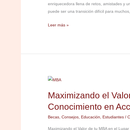
enriquecedora llena de retos, amistades y u
siendo
puede ser una transición difícil para mucho
estudiante
internacional
Leer más »
Maximizando
el
Maximizando el Valor
Valor
de
Conocimiento en Acc
tu
MBA
Becas
,
Consejos
,
Educación
,
Estudiantes
/
C
en
Maximizando el Valor de tu MBA en el Lugar