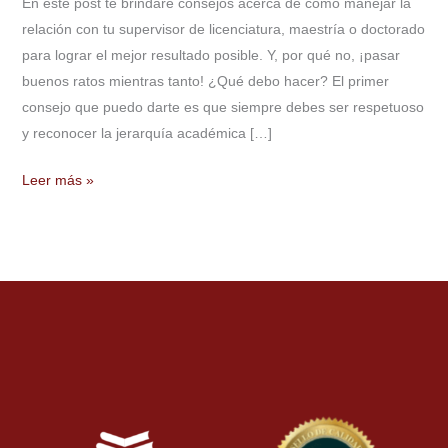
En este post te brindaré consejos acerca de cómo manejar la
tu
relación con tu supervisor de licenciatura, maestría o doctorado
supervisor
para lograr el mejor resultado posible. Y, por qué no, ¡pasar
de
buenos ratos mientras tanto! ¿Qué debo hacer? El primer
tesis
consejo que puedo darte es que siempre debes ser respetuoso
y reconocer la jerarquía académica […]
Leer más »