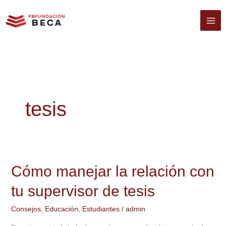
Ir
al
contenido
tesis
Cómo manejar la relación con
Cómo
manejar
tu supervisor de tesis
la
relación
Consejos
,
Educación
,
Estudiantes
/
admin
con