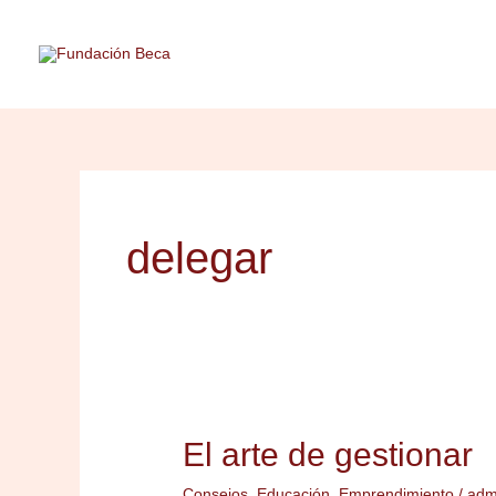
Ir
al
contenido
delegar
El arte de gestionar
El
arte
Consejos
,
Educación
,
Emprendimiento
/
adm