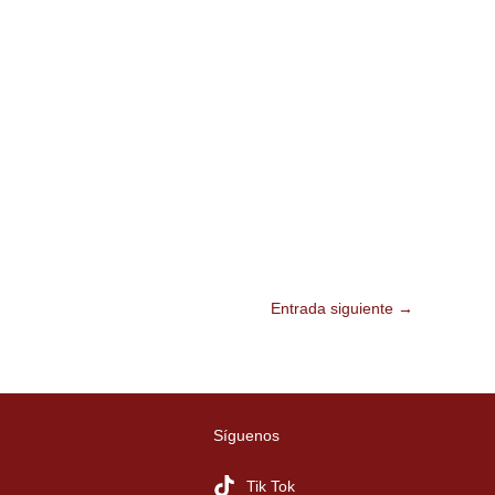
Entrada siguiente
→
Síguenos
Tik Tok