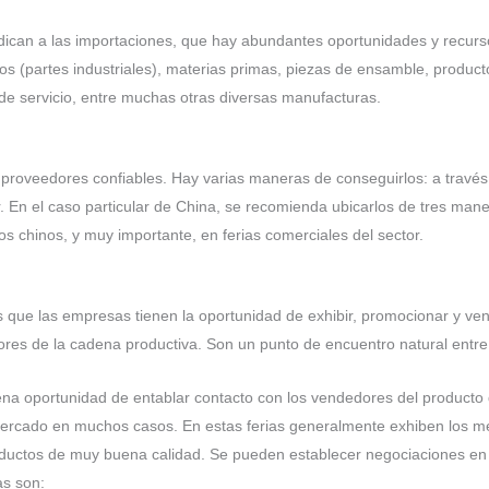
ican a las importaciones, que hay abundantes oportunidades y recurso
os (partes industriales), materias primas, piezas de ensamble, product
de servicio, entre muchas otras diversas manufacturas.
proveedores confiables. Hay varias maneras de conseguirlos: a través
r. En el caso particular de China, se recomienda ubicarlos de tres man
vos chinos, y muy importante, en ferias comerciales del sector.
s que las empresas tienen la oportunidad de exhibir, promocionar y ven
tores de la cadena productiva. Son un punto de encuentro natural entre
ena oportunidad de entablar contacto con los vendedores del produc
mercado en muchos casos. En estas ferias generalmente exhiben los me
ductos de muy buena calidad. Se pueden establecer negociaciones en 
as son: