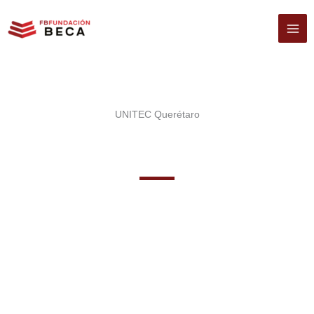
Ir
al
contenido
UNITEC Querétaro