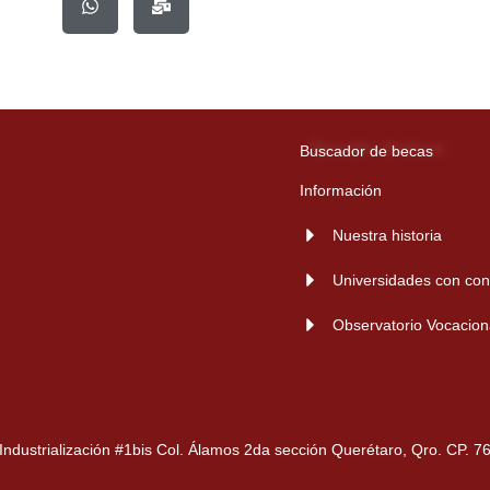
s
-
a
b
p
u
p
l
k
Buscador de becas
Información
Nuestra historia
Universidades con con
Observatorio Vocacion
 Industrialización #1bis Col. Álamos 2da sección Querétaro, Qro. CP. 7