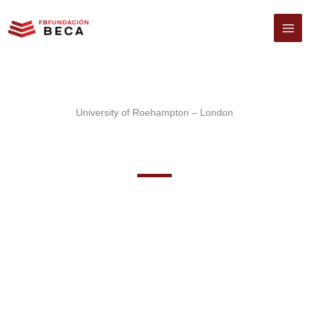
Ir
al
contenido
University of Roehampton – London