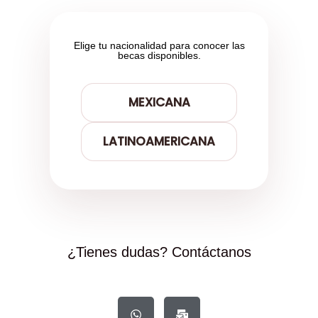
Elige tu nacionalidad para conocer las
becas disponibles.
MEXICANA
LATINOAMERICANA
¿Tienes dudas? Contáctanos
W
M
h
a
a
i