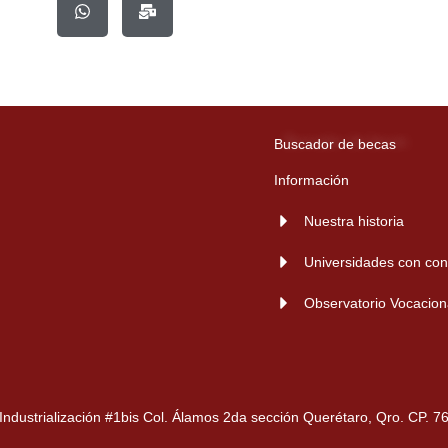
t
l
s
-
a
b
p
u
p
l
k
Buscador de becas
Información
Nuestra historia
Universidades con con
Observatorio Vocacion
 Industrialización #1bis Col. Álamos 2da sección Querétaro, Qro. CP. 7