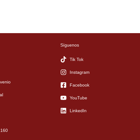
Síguenos
Tik Tok
Instagram
venio
Facebook
al
YouTube
LinkedIn
6160