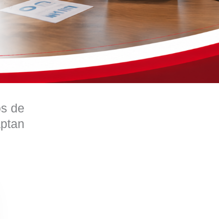
os de
aptan