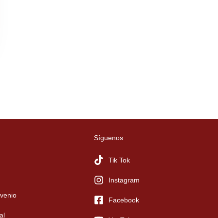
Síguenos
Tik Tok
Instagram
venio
Facebook
al