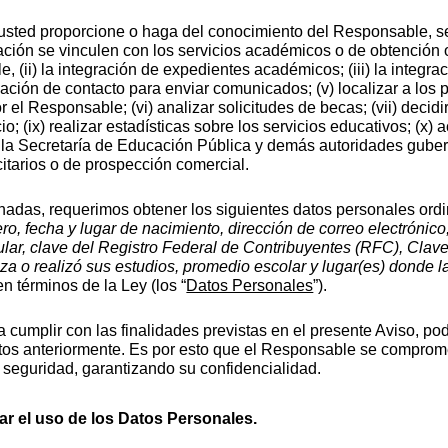
usted proporcione o haga del conocimiento del Responsable, será
ción se vinculen con los servicios académicos o de obtención 
 (ii) la integración de expedientes académicos; (iii) la integr
rmación de contacto para enviar comunicados; (v) localizar a los 
 el Responsable; (vi) analizar solicitudes de becas; (vii) decid
icio; (ix) realizar estadísticas sobre los servicios educativos; (x)
e la Secretaría de Educación Pública y demás autoridades gubern
citarios o de prospección comercial.
nadas, requerimos obtener los siguientes datos personales ordi
ero, fecha y lugar de nacimiento, dirección de correo electrónic
lular, clave del Registro Federal de Contribuyentes (RFC), Cla
iza o realizó sus estudios, promedio escolar y lugar(es) donde 
n términos de la Ley (los “
Datos Personales
”).
 cumplir con las finalidades previstas en el presente Aviso, po
itos anteriormente. Es por esto que el Responsable se compro
e seguridad, garantizando su confidencialidad.
ar el uso de los Datos Personales. 