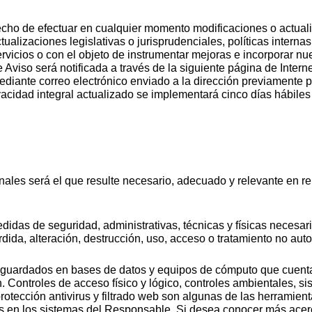
cho de efectuar en cualquier momento modificaciones o actuali
tualizaciones legislativas o jurisprudenciales, políticas interna
servicios o con el objeto de instrumentar mejoras e incorporar 
 Aviso será notificada a través de la siguiente página de Inter
diante correo electrónico enviado a la dirección previamente pr
acidad integral actualizado se implementará cinco días hábiles 
ales será el que resulte necesario, adecuado y relevante en re
idas de seguridad, administrativas, técnicas y físicas necesari
dida, alteración, destrucción, uso, acceso o tratamiento no aut
guardados en bases de datos y equipos de cómputo que cuenta
. Controles de acceso físico y lógico, controles ambientales, si
protección antivirus y filtrado web son algunas de las herramien
s en los sistemas del Responsable. Si desea conocer más acerc