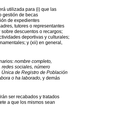
 utilizada para (i) que las
o gestión de becas
ación de expedientes
padres, tutores o representantes
ir sobre descuentos o recargos;
 actividades deportivas y culturales;
amentales; y (xii) en general,
narios:
nombre completo,
o, redes sociales, número
ve Única de Registro de Población
labora o ha laborado
, y demás
drán ser recabados y tratados
mete a que los mismos sean