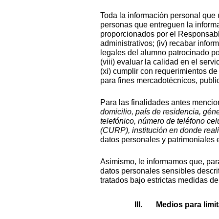
Toda la información personal que 
personas que entreguen la informa
proporcionados por el Responsable,
administrativos; (iv) recabar info
legales del alumno patrocinado por
(viii) evaluar la calidad en el serv
(xi) cumplir con requerimientos d
para fines mercadotécnicos, publi
Para las finalidades antes mencio
domicilio, país de residencia, gén
telefónico, número de teléfono ce
(CURP), institución en donde real
datos personales y patrimoniales e
Asimismo, le informamos que, para
datos personales sensibles descr
tratados bajo estrictas medidas d
Medios para limit