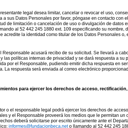
presentante legal desea limitar, cancelar o revocar el uso, conse
a a sus Datos Personales por favor, póngase en contacto con e
ud de limitación o cancelación de uso o divulgación de datos e
ando al 52 442 245 1880 ext. 109 especificando su nombre, dir
acredite la identidad como titular de los Datos Personales o, 
 Responsable acusará recibo de su solicitud. Se llevará a cabo
 las políticas internas de privacidad y se dará respuesta a su p
ida por el Responsable, pudiendo emitir dicha respuesta en sen
 La respuesta será enviada al correo electrónico proporciona
mientos para ejercer los derechos de acceso, rectificación,
 tutor o el responsable legal podrá ejercer los derechos de acceso
les y el Responsable proveerá los medios que le permitan un o
erechos deberá solicitarse por escrito únicamente ante el Depar
nico:
informes@fundacionbeca.net
o llamando al 52 442 245 188