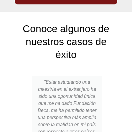
Conoce algunos de
nuestros casos de
éxito
izador
"Estar estudiando una
"Vivi
ollo
maestría en el extranjero ha
ext
es una
sido una oportunidad única
reto
 dejar
que me ha dado Fundación
aven
empre
Beca, me ha permitido tener
crec
rir y
una perspectiva más amplia
como 
 ¡Mil
sobre la realidad en mi país
por 
con respecto a otros países,
prop